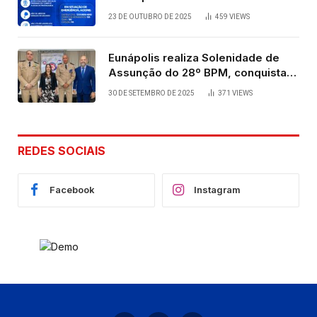
23 DE OUTUBRO DE 2025
459
VIEWS
Eunápolis realiza Solenidade de
Assunção do 28º BPM, conquista
viabilizada por articulação política
30 DE SETEMBRO DE 2025
371
VIEWS
de Cláudia e Robério Oliveira
REDES SOCIAIS
Facebook
Instagram