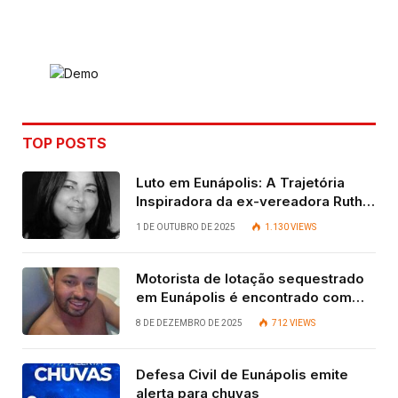
Link
TOP POSTS
Luto em Eunápolis: A Trajetória
Inspiradora da ex-vereadora Ruth
Contadora
1 DE OUTUBRO DE 2025
1.130
VIEWS
Motorista de lotação sequestrado
em Eunápolis é encontrado com
vida após quatro dias.
8 DE DEZEMBRO DE 2025
712
VIEWS
Defesa Civil de Eunápolis emite
alerta para chuvas