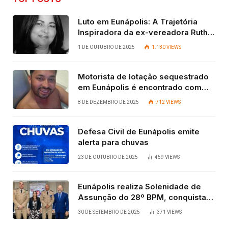
Luto em Eunápolis: A Trajetória
Inspiradora da ex-vereadora Ruth
Contadora
1 DE OUTUBRO DE 2025
1.130
VIEWS
Motorista de lotação sequestrado
em Eunápolis é encontrado com
vida após quatro dias.
8 DE DEZEMBRO DE 2025
712
VIEWS
Defesa Civil de Eunápolis emite
alerta para chuvas
23 DE OUTUBRO DE 2025
459
VIEWS
Eunápolis realiza Solenidade de
Assunção do 28º BPM, conquista
viabilizada por articulação política
30 DE SETEMBRO DE 2025
371
VIEWS
de Cláudia e Robério Oliveira