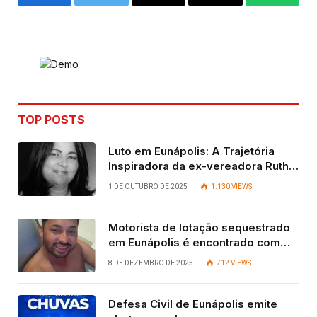
Facebook
Twitter
Email
Copy
WhatsA
Link
TOP POSTS
Luto em Eunápolis: A Trajetória
Inspiradora da ex-vereadora Ruth
Contadora
1 DE OUTUBRO DE 2025
1.130
VIEWS
Motorista de lotação sequestrado
em Eunápolis é encontrado com
vida após quatro dias.
8 DE DEZEMBRO DE 2025
712
VIEWS
Defesa Civil de Eunápolis emite