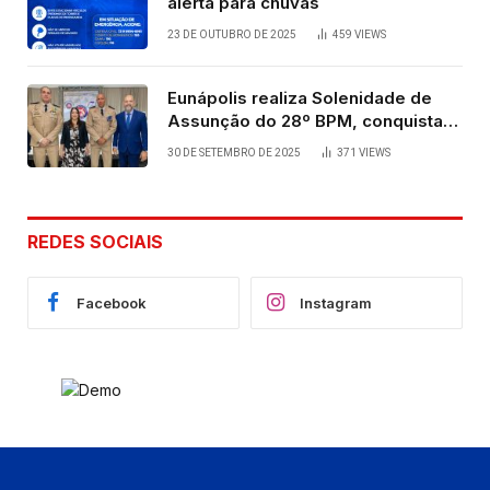
alerta para chuvas
23 DE OUTUBRO DE 2025
459
VIEWS
Eunápolis realiza Solenidade de
Assunção do 28º BPM, conquista
viabilizada por articulação política
30 DE SETEMBRO DE 2025
371
VIEWS
de Cláudia e Robério Oliveira
REDES SOCIAIS
Facebook
Instagram