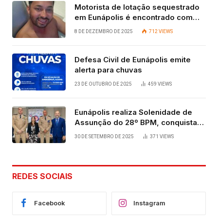
Motorista de lotação sequestrado
em Eunápolis é encontrado com
vida após quatro dias.
8 DE DEZEMBRO DE 2025
712
VIEWS
Defesa Civil de Eunápolis emite
alerta para chuvas
23 DE OUTUBRO DE 2025
459
VIEWS
Eunápolis realiza Solenidade de
Assunção do 28º BPM, conquista
viabilizada por articulação política
30 DE SETEMBRO DE 2025
371
VIEWS
de Cláudia e Robério Oliveira
REDES SOCIAIS
Facebook
Instagram